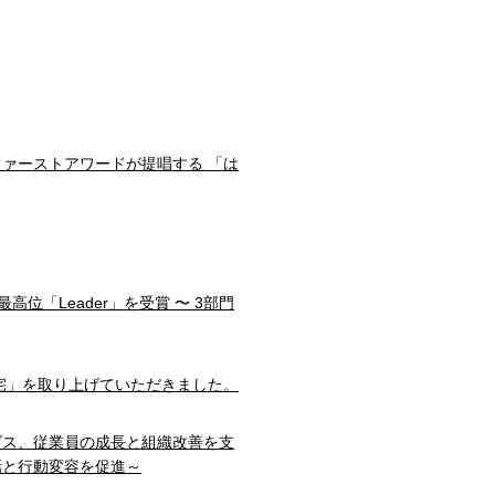
ファーストアワードが提唱する 「は
部門で最高位「Leader」を受賞 〜 3部門
宅」を取り上げていただきました。
ダス、従業員の成長と組織改善を支
話と行動変容を促進～