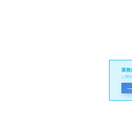
業務
に関