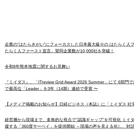
企業の“はたらきがい”にフォーカスした日本最大級※の はたらく人
たらく人ファースト宣言」賛同企業数が10,000社を突破！
令和8年熊本地震に関するお見舞い
『ミイダス』、「ITreview Grid Award 2026 Summer」にて 6
で最高位「Leader」を3年（14期）連続で受賞 〜
【メディア掲載のお知らせ】日経ビジネス（本誌）に「ミイダス 社
経営層から現場まで、多角的な視点で”認識ギャップ”を可視化 ミイ
援する「360度サーベイ」を提供開始 ～現場の声を見える化し、対