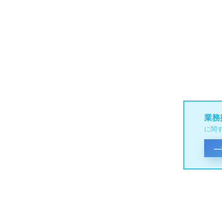
業務
に関