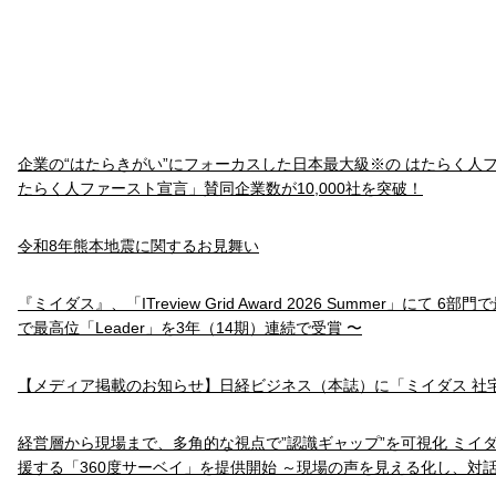
企業の“はたらきがい”にフォーカスした日本最大級※の はたらく人
たらく人ファースト宣言」賛同企業数が10,000社を突破！
令和8年熊本地震に関するお見舞い
『ミイダス』、「ITreview Grid Award 2026 Summer」にて 6
で最高位「Leader」を3年（14期）連続で受賞 〜
【メディア掲載のお知らせ】日経ビジネス（本誌）に「ミイダス 社
経営層から現場まで、多角的な視点で”認識ギャップ”を可視化 ミイ
援する「360度サーベイ」を提供開始 ～現場の声を見える化し、対