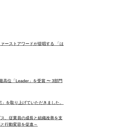
ファーストアワードが提唱する 「は
部門で最高位「Leader」を受賞 〜 3部門
宅」を取り上げていただきました。
ダス、従業員の成長と組織改善を支
話と行動変容を促進～