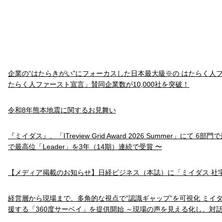
企業の“はたらきがい”にフォーカスした日本最大級※の はたらく人
たらく人ファースト宣言」賛同企業数が10,000社を突破！
令和8年熊本地震に関するお見舞い
『ミイダス』、「ITreview Grid Award 2026 Summer」にて 6
で最高位「Leader」を3年（14期）連続で受賞 〜
【メディア掲載のお知らせ】日経ビジネス（本誌）に「ミイダス 社
経営層から現場まで、多角的な視点で”認識ギャップ”を可視化 ミイ
援する「360度サーベイ」を提供開始 ～現場の声を見える化し、対