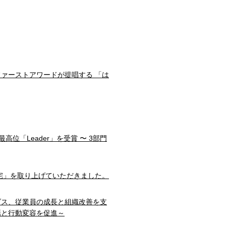
ファーストアワードが提唱する 「は
部門で最高位「Leader」を受賞 〜 3部門
宅」を取り上げていただきました。
ダス、従業員の成長と組織改善を支
話と行動変容を促進～