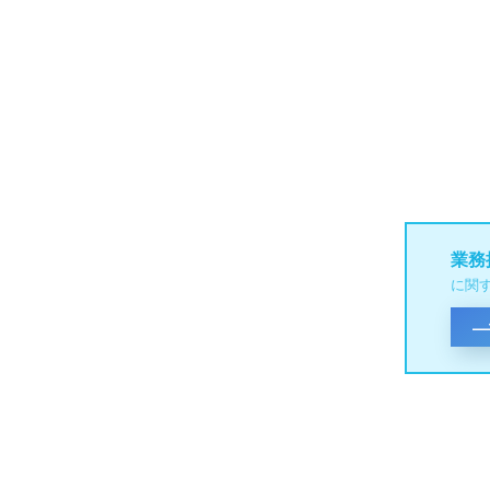
業務
に関