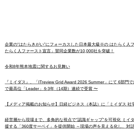
企業の“はたらきがい”にフォーカスした日本最大級※の はたらく人
たらく人ファースト宣言」賛同企業数が10,000社を突破！
令和8年熊本地震に関するお見舞い
『ミイダス』、「ITreview Grid Award 2026 Summer」にて 6
で最高位「Leader」を3年（14期）連続で受賞 〜
【メディア掲載のお知らせ】日経ビジネス（本誌）に「ミイダス 社
経営層から現場まで、多角的な視点で”認識ギャップ”を可視化 ミイ
援する「360度サーベイ」を提供開始 ～現場の声を見える化し、対