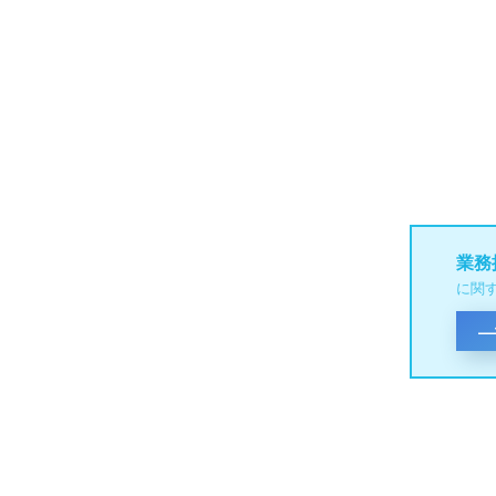
業務
に関