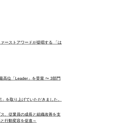
ファーストアワードが提唱する 「は
部門で最高位「Leader」を受賞 〜 3部門
宅」を取り上げていただきました。
ダス、従業員の成長と組織改善を支
話と行動変容を促進～