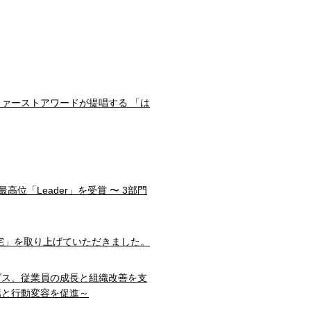
ファーストアワードが提唱する 「は
部門で最高位「Leader」を受賞 〜 3部門
宅」を取り上げていただきました。
ダス、従業員の成長と組織改善を支
話と行動変容を促進～