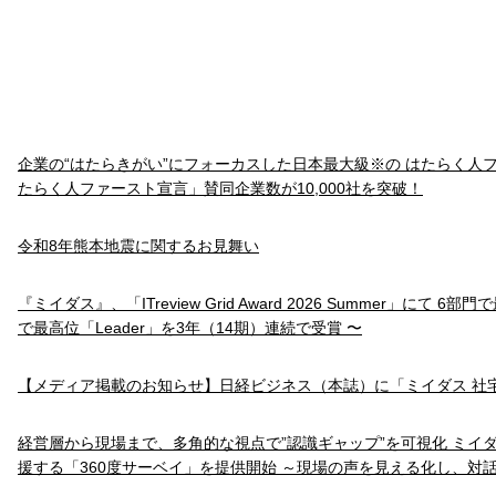
企業の“はたらきがい”にフォーカスした日本最大級※の はたらく人
たらく人ファースト宣言」賛同企業数が10,000社を突破！
令和8年熊本地震に関するお見舞い
『ミイダス』、「ITreview Grid Award 2026 Summer」にて 6
で最高位「Leader」を3年（14期）連続で受賞 〜
【メディア掲載のお知らせ】日経ビジネス（本誌）に「ミイダス 社
経営層から現場まで、多角的な視点で”認識ギャップ”を可視化 ミイ
援する「360度サーベイ」を提供開始 ～現場の声を見える化し、対