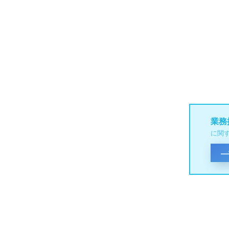
業務
に関