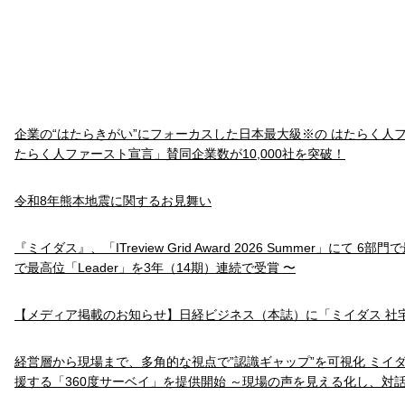
企業の“はたらきがい”にフォーカスした日本最大級※の はたらく人
たらく人ファースト宣言」賛同企業数が10,000社を突破！
令和8年熊本地震に関するお見舞い
『ミイダス』、「ITreview Grid Award 2026 Summer」にて 6
で最高位「Leader」を3年（14期）連続で受賞 〜
【メディア掲載のお知らせ】日経ビジネス（本誌）に「ミイダス 社
経営層から現場まで、多角的な視点で”認識ギャップ”を可視化 ミイ
援する「360度サーベイ」を提供開始 ～現場の声を見える化し、対