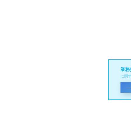
業務
に関