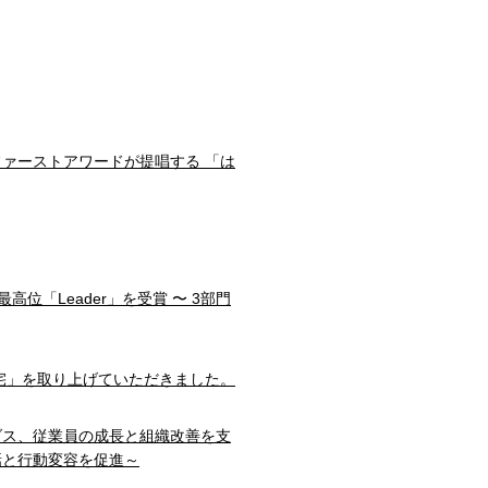
ファーストアワードが提唱する 「は
部門で最高位「Leader」を受賞 〜 3部門
宅」を取り上げていただきました。
ダス、従業員の成長と組織改善を支
話と行動変容を促進～