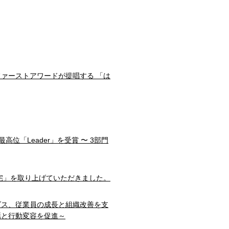
ファーストアワードが提唱する 「は
部門で最高位「Leader」を受賞 〜 3部門
宅」を取り上げていただきました。
ダス、従業員の成長と組織改善を支
話と行動変容を促進～