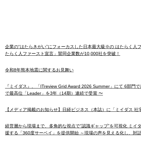
企業の“はたらきがい”にフォーカスした日本最大級※の はたらく人
たらく人ファースト宣言」賛同企業数が10,000社を突破！
令和8年熊本地震に関するお見舞い
『ミイダス』、「ITreview Grid Award 2026 Summer」にて 6
で最高位「Leader」を3年（14期）連続で受賞 〜
【メディア掲載のお知らせ】日経ビジネス（本誌）に「ミイダス 社
経営層から現場まで、多角的な視点で”認識ギャップ”を可視化 ミイ
援する「360度サーベイ」を提供開始 ～現場の声を見える化し、対