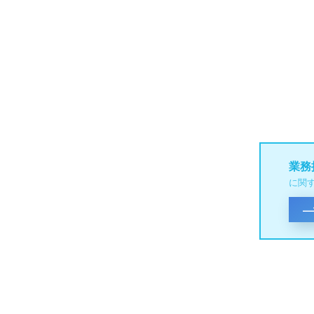
業務
に関