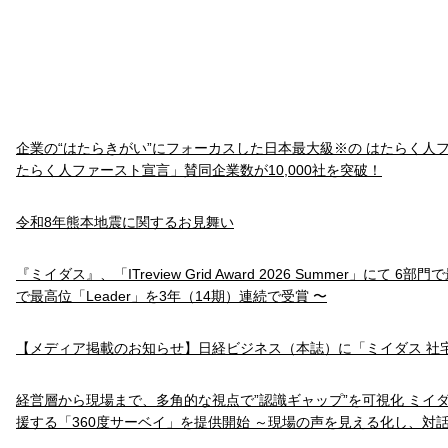
企業の“はたらきがい”にフォーカスした日本最大級※の はたらく人
たらく人ファースト宣言」賛同企業数が10,000社を突破！
令和8年熊本地震に関するお見舞い
『ミイダス』、「ITreview Grid Award 2026 Summer」にて 6
で最高位「Leader」を3年（14期）連続で受賞 〜
【メディア掲載のお知らせ】日経ビジネス（本誌）に「ミイダス 社
経営層から現場まで、多角的な視点で”認識ギャップ”を可視化 ミイ
援する「360度サーベイ」を提供開始 ～現場の声を見える化し、対