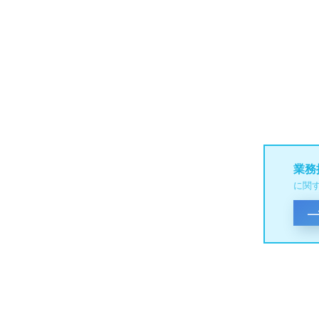
業務
に関