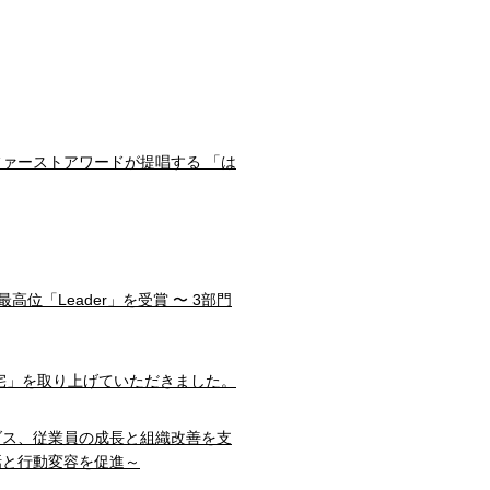
ファーストアワードが提唱する 「は
部門で最高位「Leader」を受賞 〜 3部門
宅」を取り上げていただきました。
ダス、従業員の成長と組織改善を支
話と行動変容を促進～