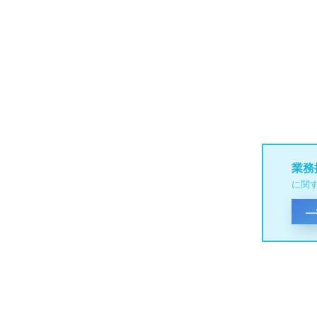
業務
に関