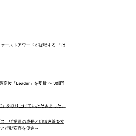
ファーストアワードが提唱する 「は
部門で最高位「Leader」を受賞 〜 3部門
宅」を取り上げていただきました。
ダス、従業員の成長と組織改善を支
話と行動変容を促進～