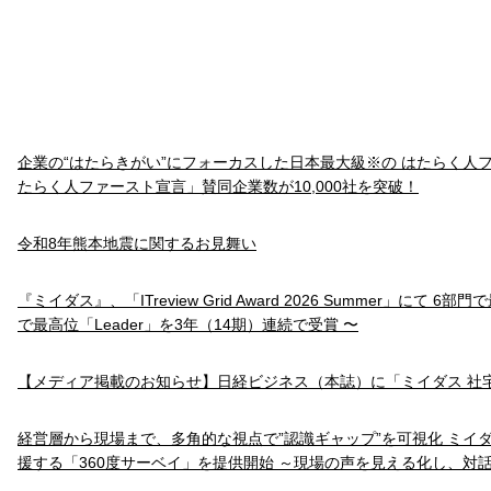
企業の“はたらきがい”にフォーカスした日本最大級※の はたらく人
たらく人ファースト宣言」賛同企業数が10,000社を突破！
令和8年熊本地震に関するお見舞い
『ミイダス』、「ITreview Grid Award 2026 Summer」にて 6
で最高位「Leader」を3年（14期）連続で受賞 〜
【メディア掲載のお知らせ】日経ビジネス（本誌）に「ミイダス 社
経営層から現場まで、多角的な視点で”認識ギャップ”を可視化 ミイ
援する「360度サーベイ」を提供開始 ～現場の声を見える化し、対