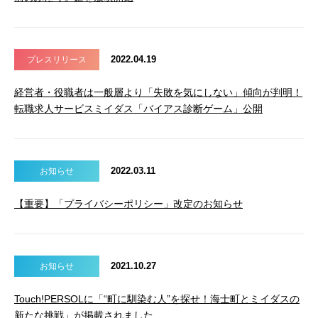
2022.04.19
プレスリリース
経営者・役職者は一般層より「失敗を気にしない」傾向が判明！
転職求人サービスミイダス「バイアス診断ゲーム」公開
2022.03.11
お知らせ
【重要】「プライバシーポリシー」改定のお知らせ
2021.10.27
お知らせ
Touch!PERSOLに「“町に馴染む人”を探せ！海士町とミイダスの
新たな挑戦」が掲載されました