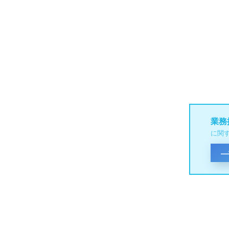
業務
に関