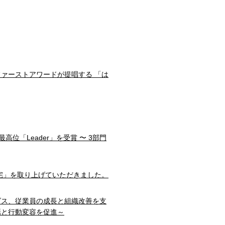
ファーストアワードが提唱する 「は
部門で最高位「Leader」を受賞 〜 3部門
宅」を取り上げていただきました。
ダス、従業員の成長と組織改善を支
話と行動変容を促進～