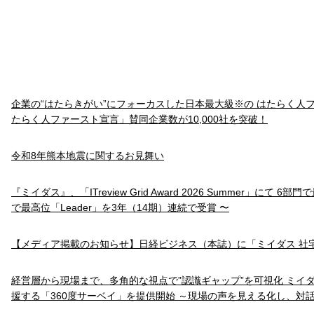
企業の“はたらきがい”にフォーカスした日本最大級※の はたらく人
たらく人ファースト宣言」賛同企業数が10,000社を突破！
令和8年熊本地震に関するお見舞い
『ミイダス』、「ITreview Grid Award 2026 Summer」にて 6
で最高位「Leader」を3年（14期）連続で受賞 〜
【メディア掲載のお知らせ】日経ビジネス（本誌）に「ミイダス 社
経営層から現場まで、多角的な視点で”認識ギャップ”を可視化 ミイ
援する「360度サーベイ」を提供開始 ～現場の声を見える化し、対