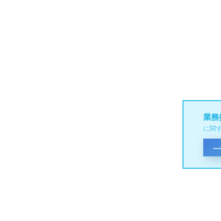
業務
に関