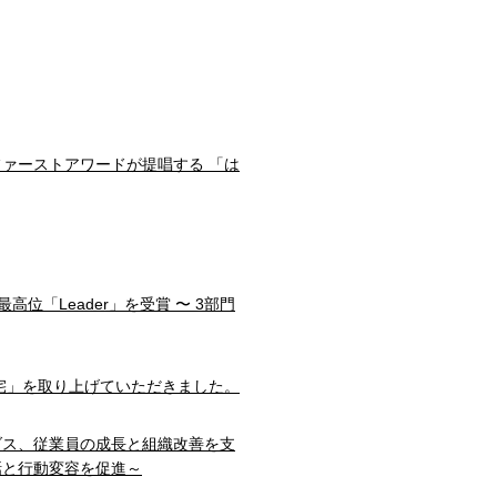
ファーストアワードが提唱する 「は
部門で最高位「Leader」を受賞 〜 3部門
宅」を取り上げていただきました。
ダス、従業員の成長と組織改善を支
話と行動変容を促進～