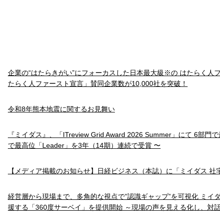
企業の“はたらきがい”にフォーカスした日本最大級※の はたらく人
たらく人ファースト宣言」賛同企業数が10,000社を突破！
令和8年熊本地震に関するお見舞い
『ミイダス』、「ITreview Grid Award 2026 Summer」にて 6
で最高位「Leader」を3年（14期）連続で受賞 〜
【メディア掲載のお知らせ】日経ビジネス（本誌）に「ミイダス 社
経営層から現場まで、多角的な視点で”認識ギャップ”を可視化 ミイ
援する「360度サーベイ」を提供開始 ～現場の声を見える化し、対