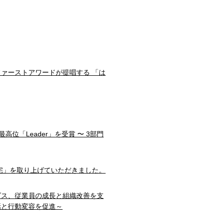
ファーストアワードが提唱する 「は
部門で最高位「Leader」を受賞 〜 3部門
宅」を取り上げていただきました。
ダス、従業員の成長と組織改善を支
話と行動変容を促進～