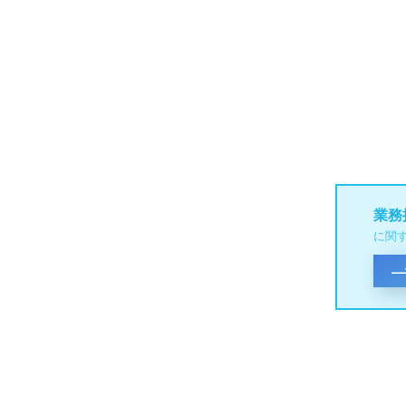
業務
に関