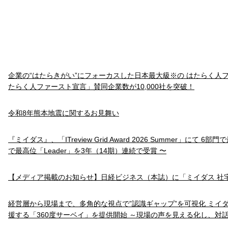
企業の“はたらきがい”にフォーカスした日本最大級※の はたらく人
たらく人ファースト宣言」賛同企業数が10,000社を突破！
令和8年熊本地震に関するお見舞い
『ミイダス』、「ITreview Grid Award 2026 Summer」にて 6
で最高位「Leader」を3年（14期）連続で受賞 〜
【メディア掲載のお知らせ】日経ビジネス（本誌）に「ミイダス 社
経営層から現場まで、多角的な視点で”認識ギャップ”を可視化 ミイ
援する「360度サーベイ」を提供開始 ～現場の声を見える化し、対