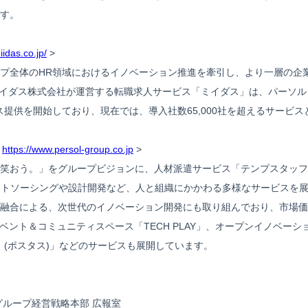
す。
iidas.co.jp/
>
プ全体のHR領域におけるイノベーション推進を牽引し、より一層の企
。ミイダス株式会社が運営する転職求人サービス「ミイダス」は、パーソ
ビス提供を開始しており、現在では、導入社数65,000社を超えるサービ
<
https://www.persol-group.co.jp
>
笑おう。」をグループビジョンに、人材派遣サービス「テンプスタッフ」
アウトソーシングや設計開発など、人と組織にかかわる多様なサービスを
融合による、次世代のイノベーション開発にも取り組んでおり、市場価
ント＆コミュニティスペース「TECH PLAY」、オープンイノベーショ
＋ (ポスタス)」などのサービスも展開しています。
グループ経営戦略本部 広報室