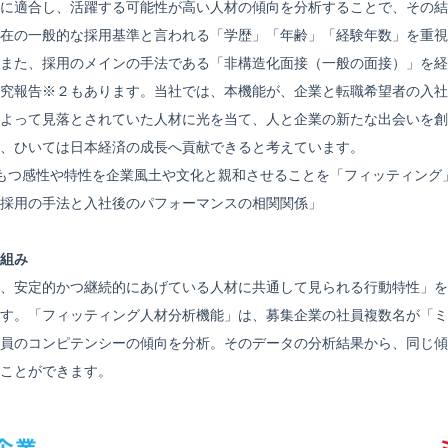
に適合し、活躍する可能性が高い人材の傾向を分析することで、その結
在の一般的な採用基準と言われる「学歴」「年齢」「経験年数」を重視
また、採用のメインの手法である「非構造化面接（一般の面接）」を経
究報告※２もあります。当社では、本機能が、企業と転職希望者の入社
よって見落とされていた人材に光を当て、人と企業の新たな出会いを創
、ひいては日本経済の成長へ貢献できると考えています。
もつ感性や特性を企業風土や文化と親和させることを「フィッティング
. (1998). 「採用の手法と入社後のパフォーマンスの相関関係」
組み
、安定的かつ継続的にあげている人材に共通して見られる行動特性」を
す。「フィッティング人材分析機能」は、募集企業の社員複数名が「ミ
員のコンピテンシーの傾向を分析。そのデータの分析結果から、同じ傾
ことができます。