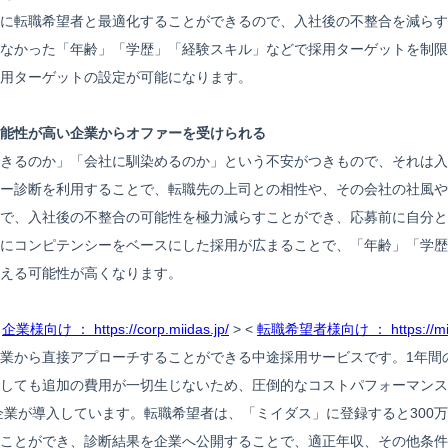
に転職希望者と最適化することができるので、入社後の不整合を減らす
なかった「年齢」「学歴」「経験スキル」などで採用ターゲットを制限
用ターゲットの設定が可能になります。
能性が高い企業からオファーを受けられる
きるのか」「会社に馴染めるのか」という不安がつきもので、それは入
ー診断を利用することで、転職先の上司との相性や、その会社の社風や
で、入社後の不整合の可能性を極力減らすことができ、応募前に自分と
にコンピテンシーをベースにした採用が広まることで、「年齢」「学歴
える可能性が高くなります。
<
企業様向け ： https://corp.miidas.jp/
> <
転職希望者様向け ： https://miid
業から直接アプローチすることができる中途採用サービスです。1年間
しても追加の費用が一切生じないため、圧倒的なコストパフォーマンスを
上の企業が導入しています。転職希望者は、「ミイダス」に登録すると30
ことができ、診断結果を企業へ公開することで、適正年収、その他条件