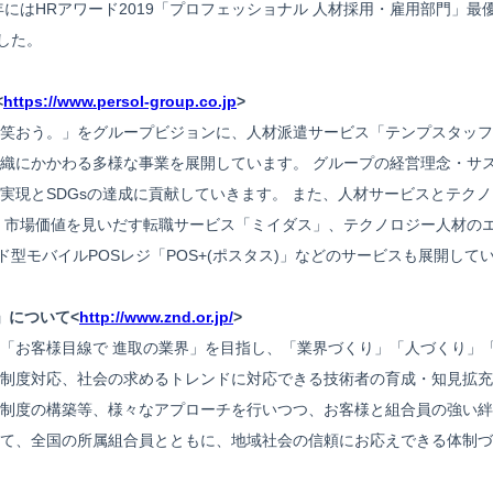
年にはHRアワード2019「プロフェッショナル 人材採用・雇用部門」
ました。
<
https://www.persol-group.co.jp
>
笑おう。」をグループビジョンに、人材派遣サービス「テンプスタッフ」、
織にかかわる多様な事業を展開しています。 グループの経営理念・サ
実現とSDGsの達成に貢献していきます。 また、人材サービスとテク
 市場価値を見いだす転職サービス「ミイダス」、テクノロジー人材のエ
ラウド型モバイルPOSレジ「POS+(ポスタス)」などのサービスも展開して
」について<
http://www.znd.or.jp/
>
「お客様目線で 進取の業界」を目指し、「業界づくり」「人づくり」
制度対応、社会の求めるトレンドに対応できる技術者の育成・知見拡充
制度の構築等、様々なアプローチを行いつつ、お客様と組合員の強い絆
て、全国の所属組合員とともに、地域社会の信頼にお応えできる体制づ