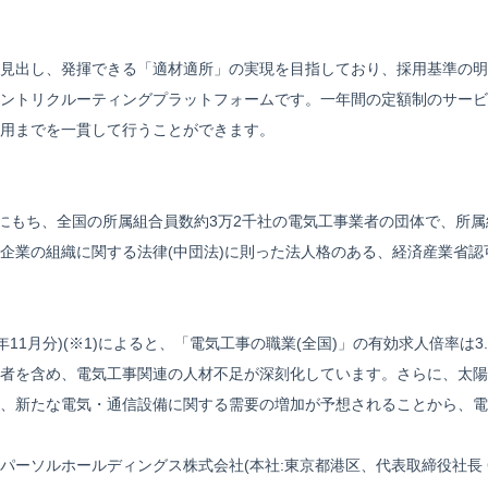
見出し、発揮できる「適材適所」の実現を目指しており、採用基準の明
ントリクルーティングプラットフォームです。一年間の定額制のサービ
用までを一貫して行うことができます。
員にもち、全国の所属組合員数約3万2千社の電気工事業者の団体で、所
企業の組織に関する法律(中団法)に則った法人格のある、経済産業省認
年11月分)(※1)によると、「電気工事の職業(全国)」の有効求人倍率は3
技能者を含め、電気工事関連の人材不足が深刻化しています。さらに、太
、新たな電気・通信設備に関する需要の増加が予想されることから、電
ーソルホールディングス株式会社(本社:東京都港区、代表取締役社⻑ C