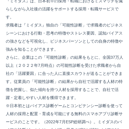
『ミイダス』は、日本初※の採用・転職におけるミスマッチを減
らしながら入社後の活躍をサポートする採用・転職サービスで
す。
求職者は『ミイダス』独自の「可能性診断」で求職者のビジネス
シーンにおける行動・思考の特徴やストレス要因、認知バイアス
の強さなどを可視化し、ビジネスパーソンとしての自身の特徴や
強みを知ることができます。
さらに、企業はこの「可能性診断」の結果をもとに、全国37万人
以上（２０２２年7月時点）の可能性診断を受けた求職者から自
社の「活躍要因」に合った人に直接スカウトが送ることができま
す。従業員の「可能性診断」の結果から自社で活躍する人材の特
徴を把握し、似た傾向を持つ人材を採用することで、自社で活
躍・定着しやすい人材を獲得できます。
※日本初とはバイアス診断ゲームとコンピテンシー診断を使って
人材の採用と配置・育成を可能にする無料のスマホアプリ診断サ
ービスのことです。（2022年7月ESP総研調べ）。ミイダスのバ