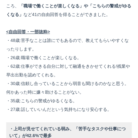
ころ、
「職場で働くことが楽しくなる」や「こちらの警戒がゆる
くなる」
など41の自由回答を得ることができました。
<自由回答・一部抜粋>
・48歳:苦手なことは誰にでもあるので、教えてもらいやすくな
ったりします。
・26歳:職場で働くことが楽しくなる。
・62歳:仕事ができる自分に対して融通をきかせてくれる!残業や
早出出勤を認めてくれる。
・30歳:信頼し合っていることから弱音も聞けるのかなと思う。
何かあった時に嫌々助けることがない。
・35歳:こちらの警戒がゆるくなる。
・27歳:話していいんだという気持ちになり安心する。
・上司が見せてくれている弱み、「苦手なタスクや仕事につ
いて」が42.6%で最多