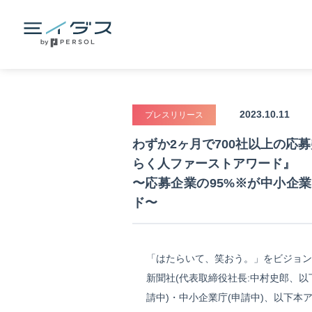
2023.10.11
プレスリリース
わずか2ヶ月で700社以上の
らく人ファーストアワード』
〜応募企業の95%※が中小企
ド〜
「はたらいて、笑おう。」をビジョン
新聞社(代表取締役社⻑:中村史郎、以
請中)・中小企業庁(申請中)、以下