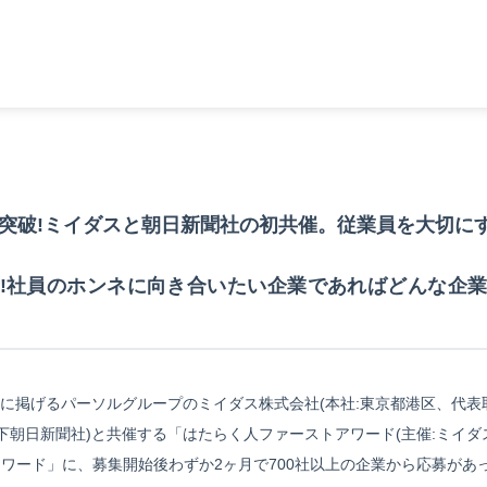
応募突破!ミイダスと朝日新聞社の初共催。従業員を大切に
業!社員のホンネに向き合いたい企業であればどんな企
に掲げるパーソルグループのミイダス株式会社(本社:東京都港区、代表取
下朝日新聞社)と共催する「はたらく人ファーストアワード(主催:ミイダ
本アワード」に、募集開始後わずか2ヶ月で700社以上の企業から応募が