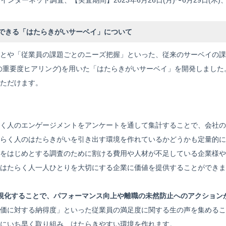
インターネット調査、【実査期間】2023年6月26日(月)〜6月29日(木)
できる「はたらきがいサーベイ」について
とや「従業員の課題ごとのニーズ把握」といった、従来のサーベイの課
の重要度ヒアリング)を用いた「はたらきがいサーベイ」を開発しまし
ただけます。
く人のエンゲージメントをアンケートを通して集計することで、会社の
らく人のはたらきがいを引き出す環境を作れているかどうかも定量的に
をはじめとする調査のために割ける費用や人材が不足している企業様や
はたらく人一人ひとりを大切にする企業に価値を提供することができま
視化することで、パフォーマンス向上や離職の未然防止へのアクション
価に対する納得度」といった従業員の満足度に関する生の声を集めるこ
にいち早く取り組み、はたらきやすい環境を作れます。