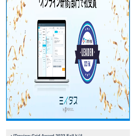
・ITreview Grid Award 2023 Fallとは