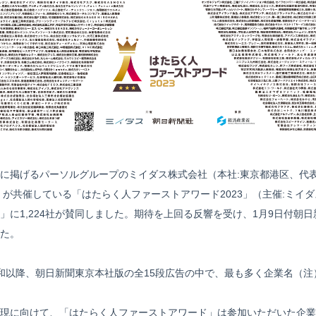
に掲げるパーソルグループのミイダス株式会社（本社:東京都港区、代表
が共催している「はたらく人ファーストアワード2023」（主催:ミイダ
に1,224社が賛同しました。期待を上回る反響を受け、1月9日付朝日新
た。
、令和以降、朝日新聞東京本社版の全15段広告の中で、最も多く企業名（
現に向けて、「はたらく人ファーストアワード」は参加いただいた企業