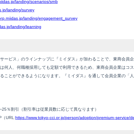
miidas.jp/landing/scenarios/smb
s.jp/landing/survey
corp.miidas.jp/landing/engagement_survey
das.jp/landing/learning
サービス」のラインナップに『ミイダス』が加わることで、東商会員企
は何人、何職種採用しても定額で利用できるため、東商会員企業はコス
ることができるようになります。『ミイダス』を通して会員企業の「人
0~25％割引（割引率は従業員数に応じて異なります）
（URL:
https://www.tokyo-cci.or.jp/person/adoption/premium-service/de