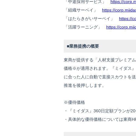
「中途採用サービス」
https://corp.
「組織サーベイ」
https://corp.miida
「はたらきがいサーベイ」
https://
「活躍ラーニング」
https://corp.mii
■業務提携の概要
東商が提供する「人材支援プレミアム
価格※が適用されます。『ミイダス』
に合った人に自動で直接スカウトを送
推進を後押しします。
※優待価格
・『ミイダス』360日定額プランが2
・具体的な優待価格については東商HP