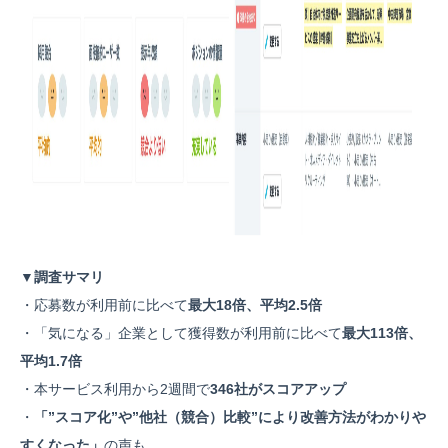
▼調査サマリ
・応募数が利用前に比べて
最大18倍、平均2.5倍
・「気になる」企業として獲得数が利用前に比べて
最大113倍、
平均1.7倍
・本サービス利用から2週間で
346社がスコアアップ
・
「”スコア化”や”他社（競合）比較”により改善方法がわかりや
すくなった」
の声も