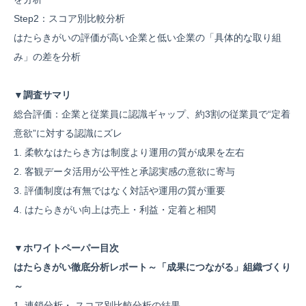
Step2：スコア別比較分析
はたらきがいの評価が高い企業と低い企業の「具体的な取り組
み」の差を分析
▼調査サマリ
総合評価：企業と従業員に認識ギャップ、約3割の従業員で“定着
意欲”に対する認識にズレ
1. 柔軟なはたらき方は制度より運用の質が成果を左右
2. 客観データ活用が公平性と承認実感の意欲に寄与
3. 評価制度は有無ではなく対話や運用の質が重要
4. はたらきがい向上は売上・利益・定着と相関
▼ホワイトペーパー目次
はたらきがい徹底分析レポート～「成果につながる」組織づくり
～
1. 連鎖分析・ スコア別比較分析の結果