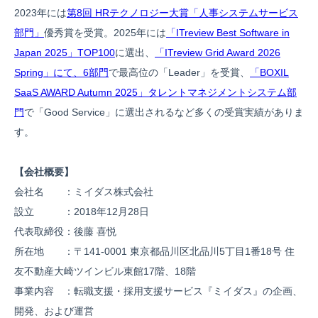
2023年には
第8回 HRテクノロジー大賞「人事システムサービス
部門」
優秀賞を受賞。2025年には
「ITreview Best Software in
Japan 2025」TOP100
に選出、
「ITreview Grid Award 2026
Spring」にて、6部門
で最高位の「Leader」を受賞、
「BOXIL
SaaS AWARD Autumn 2025」タレントマネジメントシステム部
門
で「Good Service」に選出されるなど多くの受賞実績がありま
す。
【会社概要】
会社名 ：ミイダス株式会社
設立 ：2018年12月28日
代表取締役：後藤 喜悦
所在地 ：〒141-0001 東京都品川区北品川5丁目1番18号 住
友不動産大崎ツインビル東館17階、18階
事業内容 ：転職支援・採用支援サービス『ミイダス』の企画、
開発、および運営