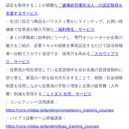
認定を取得することが困難な
「健康経営優良法人」の認定取得を
支援するサービス
・生活に役立つ商品をバラエティ豊かにラインナップ。お買い得
価格で従業員が購入可能な
「福利厚生」サービス
・多くの求職者に効率的にリーチし、専門オペレーターが企業の
魅力をご紹介。必要スキルや経験を事前設定するだけで該当候補
者へ自動でスカウト送信でき、採用力を高める
「スカウトプラ
ス」サービス
・従業員が現在居住している賃貸物件を会社名義の賃貸借契約に
切り替え、家賃の一部を給与天引きすることで、税制・社会保険
制度を活用しながら従業員の手取り増加と企業の販管費（人件
費）削減を実現する
「ミイダス 社宅」サービス
・コンピテンシー活用講座：
https://corp.miidas.jp/landing/competency_training_courses
・バイアス診断ゲーム研修講座：
https://corp.miidas.jp/landing/bias_training_courses