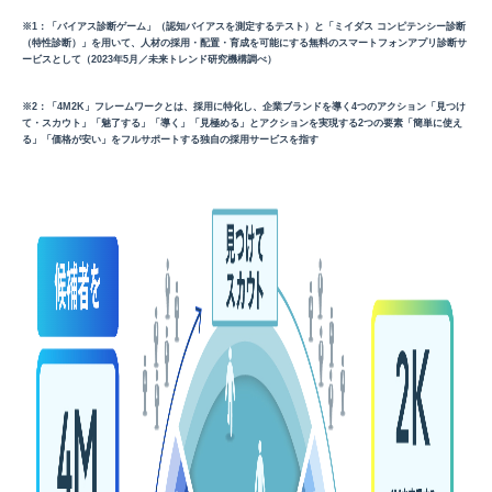
※1：「バイアス診断ゲーム」（認知バイアスを測定するテスト）と「ミイダス コンピテンシー診断
（特性診断）」を用いて、人材の採用・配置・育成を可能にする無料のスマートフォンアプリ診断サ
ービスとして（2023年5月／未来トレンド研究機構調べ）
※2：「4M2K」フレームワークとは、採用に特化し、企業ブランドを導く4つのアクション「見つけ
て・スカウト」「魅了する」「導く」「見極める」とアクションを実現する2つの要素「簡単に使え
る」「価格が安い」をフルサポートする独自の採用サービスを指す