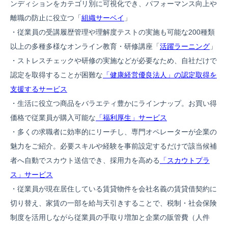
ンディションをカテゴリ別に可視化でき、パフォーマンス向上や
離職の防止に役立つ「
組織サーベイ
」
・従業員の受講履歴管理や理解度テストの実施も可能な200種類
以上の多種多様なオンライン教育・研修講座「
活躍ラーニング
」
・ストレスチェックや研修の実施などが必要なため、自社だけで
認定を取得することが困難な
「健康経営優良法人」の認定取得を
支援するサービス
・生活に役立つ商品をバラエティ豊かにラインナップ。お買い得
価格で従業員が購入可能な
「福利厚生」サービス
・多くの求職者に効率的にリーチし、専門オペレーターが企業の
魅力をご紹介。必要スキルや経験を事前設定するだけで該当候補
者へ自動でスカウト送信でき、採用力を高める
「スカウトプラ
ス」サービス
・従業員が現在居住している賃貸物件を会社名義の賃貸借契約に
切り替え、家賃の一部を給与天引きすることで、税制・社会保険
制度を活用しながら従業員の手取り増加と企業の販管費（人件