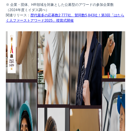
※ 企業・団体、HR領域を対象とした公募型のアワードの参加企業数
（2024年度ミイダス調べ）
関連リリース：
歴代最多の応募数2,777社、賛同数5,843社！第3回「はたら
く人ファーストアワード2025」授賞式開催