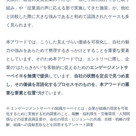
組み」や「従業員の声に応える形で実施してきた施策」が、他社
と比較した際に大きな強みであると初めて認識されたケースも多
く見られます。
本アワードでは、こうした見えづらい価値を可視化し、自社の魅
力や強みをあらためて整理するきっかけとすることを重要な要素
としています。そのため本アワードでは、エントリーに際し、企
業の“はたらきがい”を客観的に捉えるための
エンゲージメントサ
ーベイ
※
を無償で提供
しています。
自社の状態を定点で見つめ直
し、その価値を言語化するプロセスそのものを、本アワードの重
要な要素と位置づけ
ています。
※ エンゲージメントサーベイ/組織サーベイとは：企業が組織の現状を可視
化するために実施する社内調査のこと。報酬・福利厚生・労働環境・人間関
係などの従業員満足度や、会社の理念・ビジョンへの共感、目標・戦略の理
解、組織への貢献意欲などを回答するアンケート調査