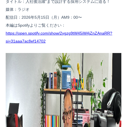
タイトル：入社後活躍”まで設計する採用システムに迫る！
媒体：ラジオ
配信日：2026年5月15日（月）AM9：00〜
本編はSpotifyよりご覧ください：
https://open.spotify.com/show/2vgzg9tW45iW4jZnZAnaRR?
si=31aaa7ac8ef14702