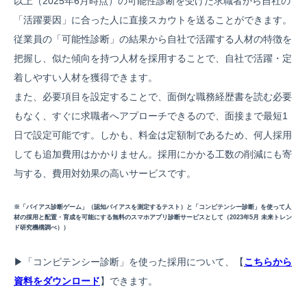
以上（2025年6月時点）の可能性診断を受けた求職者から自社の
「活躍要因」に合った人に直接スカウトを送ることができます。
従業員の「可能性診断」の結果から自社で活躍する人材の特徴を
把握し、似た傾向を持つ人材を採用することで、自社で活躍・定
着しやすい人材を獲得できます。
また、必要項目を設定することで、面倒な職務経歴書を読む必要
もなく、すぐに求職者へアプローチできるので、面接まで最短1
日で設定可能です。しかも、料金は定額制であるため、何人採用
しても追加費用はかかりません。採用にかかる工数の削減にも寄
与する、費用対効果の高いサービスです。
※「バイアス診断ゲーム」（認知バイアスを測定するテスト）と「コンピテンシー診断」を使って人
材の採用と配置・育成を可能にする無料のスマホアプリ診断サービスとして（2023年5月 未来トレン
ド研究機構調べ））
▶︎「コンピテンシー診断」を使った採用について、【
こちらから
資料をダウンロード
】できます。