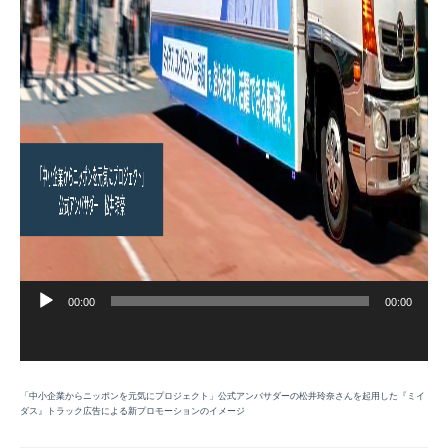
00:00
00:00
音
声
プ
レ
「中小企業からニッポンを元気にプロジェクト」公式アンバサダーの松井玲奈さんを起用した『ミイ
ダス』トラック広告による新プロモーションのイメージ
ー
ヤ