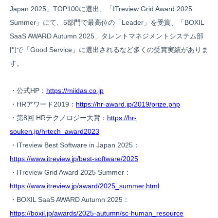
Japan 2025」TOP100に選出、「ITreview Grid Award 2025
Summer」にて、5部門で最高位の「Leader」を受賞、「BOXIL
SaaS AWARD Autumn 2025」タレントマネジメントシステム部
門で「Good Service」に選出されるなど多くの受賞実績がありま
す。
・公式HP：
https://miidas.co.jp
・HRアワード2019：
https://hr-award.jp/2019/prize.php
・第8回 HRテクノロジー大賞：
https://hr-
souken.jp/hrtech_award2023
・ITreview Best Software in Japan 2025：
https://www.itreview.jp/best-software/2025
・ITreview Grid Award 2025 Summer：
https://www.itreview.jp/award/2025_summer.html
・BOXIL SaaS AWARD Autumn 2025：
https://boxil.jp/awards/2025-autumn/sc-human_resource