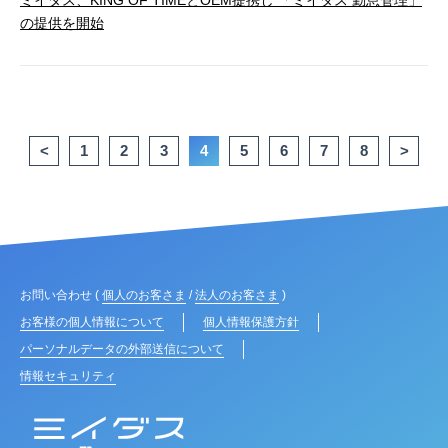
ミイダス、KING OF TIMEとOEM提携し 「ミイダス 勤怠管理」
の提供を開始
<
1
2
3
4
5
6
7
8
>
お問い合わせ (
個人のお客さま
/
法人のお客さま
)
お客様の個人情報について
個人情報保護方針
パーソナルデータの外部送信について
情報セキュリティ