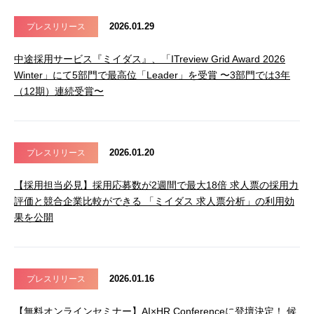
2026.01.29
プレスリリース
中途採用サービス『ミイダス』、「ITreview Grid Award 2026
Winter」にて5部門で最高位「Leader」を受賞 〜3部門では3年
（12期）連続受賞〜
2026.01.20
プレスリリース
【採用担当必見】採用応募数が2週間で最大18倍 求人票の採用力
評価と競合企業比較ができる 「ミイダス 求人票分析」の利用効
果を公開
2026.01.16
プレスリリース
【無料オンラインセミナー】AI×HR Conferenceに登壇決定！ 候