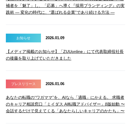
補者を「魅了」し、「応募」へ導く『採用ブランディング』の実
践術 ― 変化の時代に、“選ばれる企業”であり続ける方法 ―
2026.01.09
お知らせ
【メディア掲載のお知らせ】「ZUUonline」にて代表取締役社長
の後藤を取り上げていただきました
2026.01.06
プレスリリース
あなたの転職の“ワガママ”を、AIなら「適職」にかえる。 求職者
のキャリア相談窓口「ミイダス AI転職アドバイザー」β版始動 〜
会話するだけで見えてくる「あなたらしいキャリアのかたち」〜